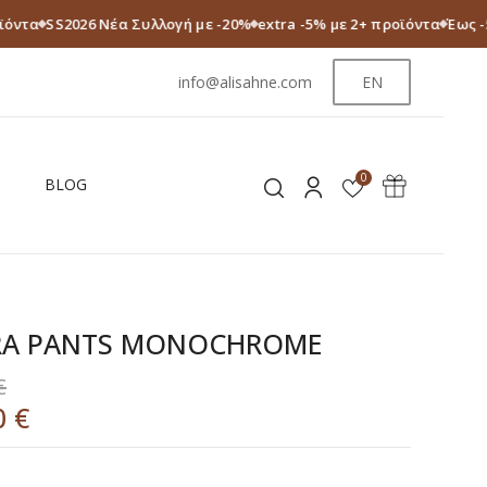
ϊόντα
SS2026 Νέα Συλλογή με -20%
extra -5% με 2+ προϊόντα
Έως -
info@alisahne.com
EN
0
BLOG
RA PANTS MONOCHROME
€
0
€