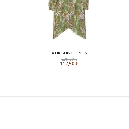
ATIK SHIRT DRESS
KA
235,00
€
117,50
€