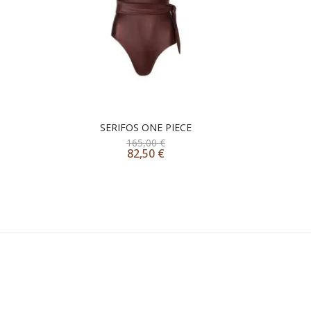
OME
SERIFOS ONE PIECE
165,00
€
82,50
€