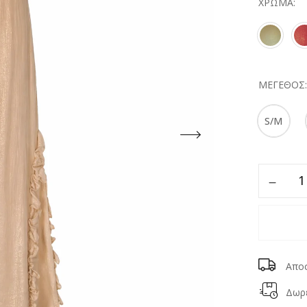
ΧΡΏΜΑ
ΜΈΓΕΘΟΣ
S/M
Απο
Δωρε