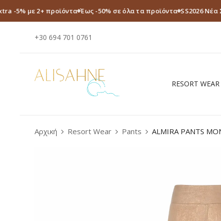
xtra -5% με 2+ προϊόντα
Έως -50% σε όλα τα προϊόντα
SS2026 Νέα 
+30 694 701 0761
RESORT WEAR
Αρχική
Resort Wear
Pants
ALMIRA PANTS M