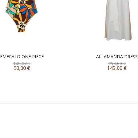
EMERALD ONE PIECE
ALLAMANDA DRESS
180,00
€
290,00
€
90,00
€
145,00
€