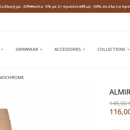
Συλλογή με -20%
extra -5% με 2+ προϊόντα
Έως -50% σε όλα τα προ
SWIMWEAR
ACCESSORIES
COLLECTIONS
ONOCHROME
ALMI
145,00
116,0