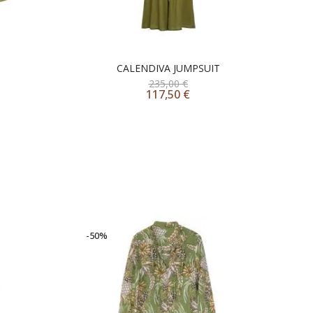
CALENDIVA JUMPSUIT
235,00
€
117,50
€
-50%
-2