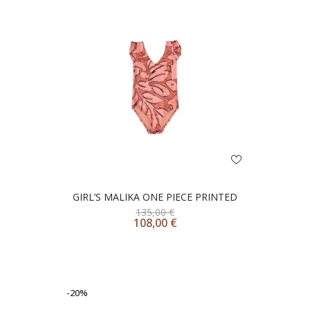
GIRL’S MALIKA ONE PIECE PRINTED
135,00
€
108,00
€
-20%