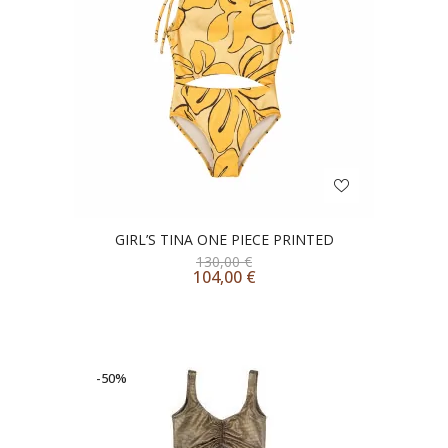
GIRL’S TINA ONE PIECE PRINTED
130,00
€
104,00
€
-50%