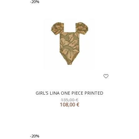
-20%
GIRL’S LINA ONE PIECE PRINTED
135,00
€
108,00
€
-20%