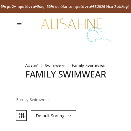
 -5% με 2+ προϊόντα
Έως -50% σε όλα τα προϊόντα
SS2026 Νέα Συλλογή 
Αρχική
Swimwear
Family Swimwear
FAMILY SWIMWEAR
Family Swimwear
Default Sorting