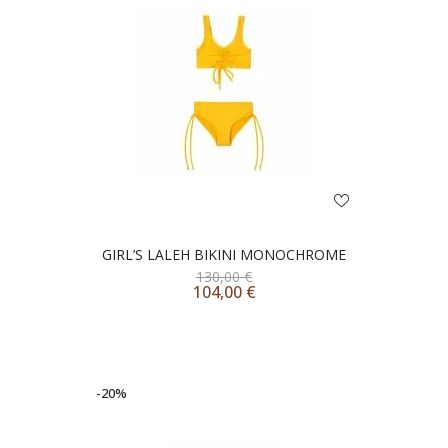
GIRL’S LALEH BIKINI MONOCHROME
130,00
€
104,00
€
-20%