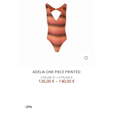
ADELIA ONE PIECE PRINTED
170,00
€
–
175,00
€
136,00
€
–
140,00
€
-20%