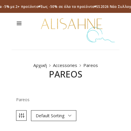
a -5% με 2+ προϊόντα
Έως -50% σε όλα τα προϊόντα
SS2026 Νέα Συλλογ
Αρχική
Accessories
Pareos
PAREOS
Pareos
Default Sorting