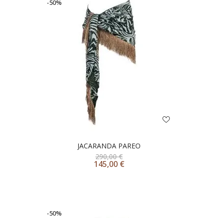
-50%
JACARANDA PAREO
290,00
€
145,00
€
-50%