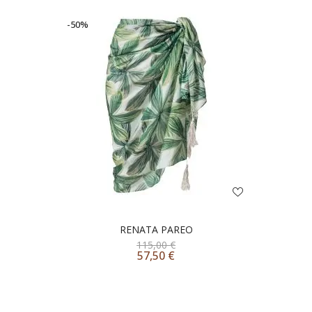
-50%
RENATA PAREO
115,00
€
57,50
€