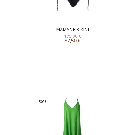
MĀMANE BIKINI
175,00
€
87,50
€
-50%
-2