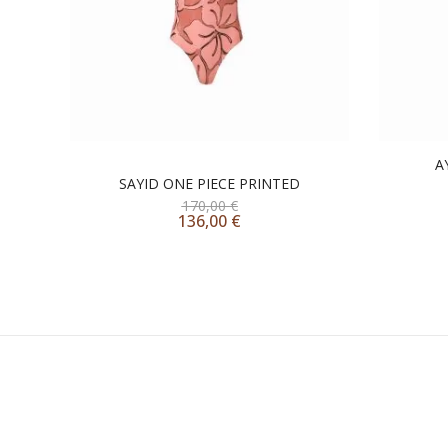
A
SAYID ONE PIECE PRINTED
170,00
€
136,00
€