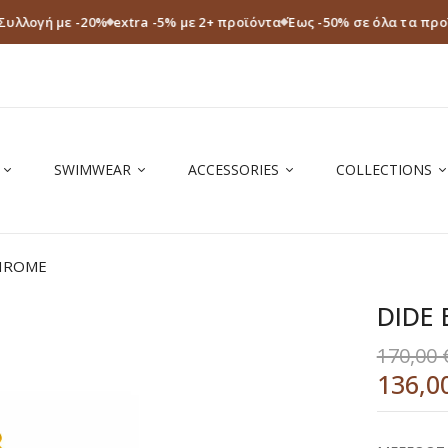
Συλλογή με -20%
extra -5% με 2+ προϊόντα
Έως -50% σε όλα τα πρ
SWIMWEAR
ACCESSORIES
COLLECTIONS
CHROME
DIDE
170,00
136,0