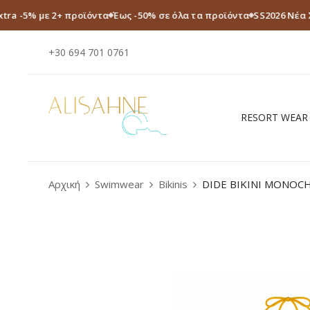
xtra -5% με 2+ προϊόντα
Έως -50% σε όλα τα προϊόντα
SS2026 Νέα 
+30 694 701 0761
RESORT WEAR
Αρχική
Swimwear
Bikinis
DIDE BIKINI MONO