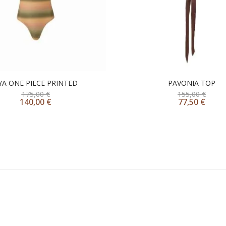
YA ONE PIECE PRINTED
PAVONIA TOP
175,00
€
155,00
€
140,00
€
77,50
€