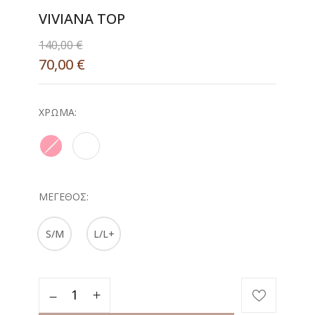
VIVIANA TOP
140,00
€
70,00
€
ΧΡΏΜΑ
ΜΈΓΕΘΟΣ
S/M
L/L+