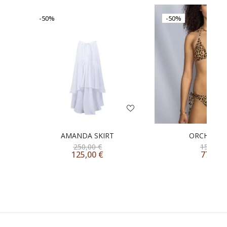
-50%
-50%
AMANDA SKIRT
ORCHID BI
250,00
€
155,00
125,00
€
77,50