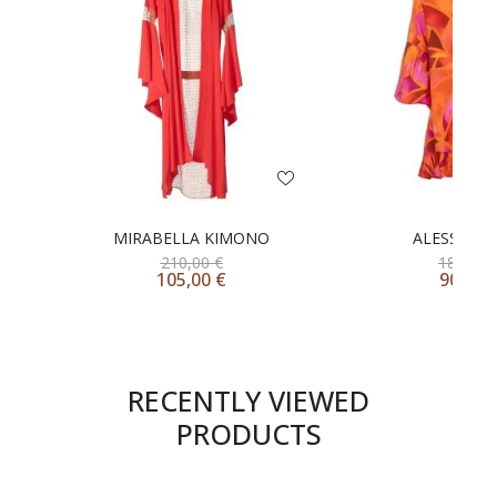
MIRABELLA KIMONO
ALESSIA D
210,00
€
180,00
105,00
€
90,00
RECENTLY VIEWED
PRODUCTS