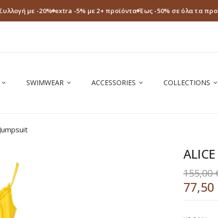
Συλλογή με -20%
extra -5% με 2+ προϊόντα
Έως -50% σε όλα τα προ
SWIMWEAR
ACCESSORIES
COLLECTIONS
 Jumpsuit
ALICE
155,00
77,50