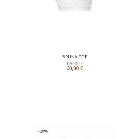
BRUNA TOP
120,00
€
60,00
€
-20%
-5