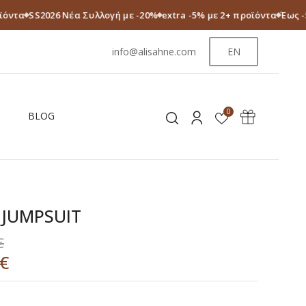
ϊόντα
SS2026 Νέα Συλλογή με -20%
extra -5% με 2+ προϊόντα
Έως -
info@alisahne.com
EN
0
BLOG
 JUMPSUIT
€
€