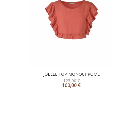
JOELLE TOP MONOCHROME
125,00
€
100,00
€