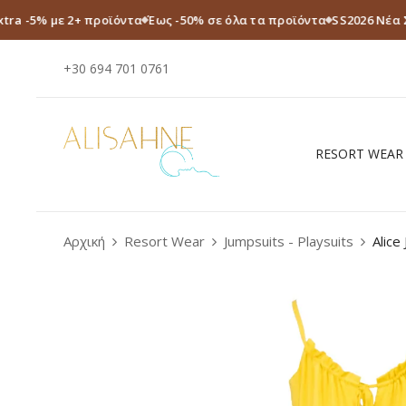
xtra -5% με 2+ προϊόντα
Έως -50% σε όλα τα προϊόντα
SS2026 Νέα 
+30 694 701 0761
RESORT WEAR
Αρχική
Resort Wear
Jumpsuits - Playsuits
Alice