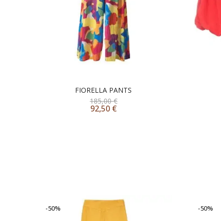
FIORELLA PANTS
185,00
€
92,50
€
-50%
-50%