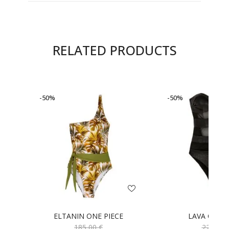
RELATED PRODUCTS
-50%
-50%
ELTANIN ONE PIECE
LAVA ONE P
185,00
€
220,00