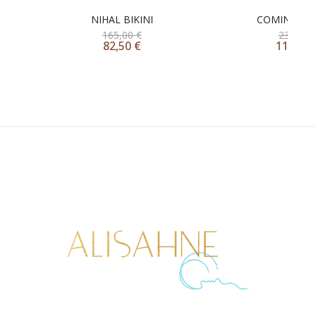
NIHAL BIKINI
COMINO KA
165,00
€
235,00
82,50
€
117,50