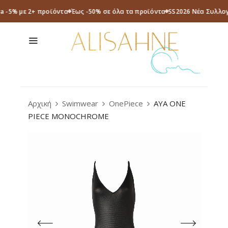
ra -5% με 2+ προϊόντα
Έως -50% σε όλα τα προϊόντα
SS2026 Νέα Συλλογ
Αρχική
Swimwear
OnePiece
AYA ONE
PIECE MONOCHROME