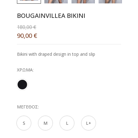
BOUGAINVILLEA BIKINI
180,00
€
90,00
€
Bikini with draped design in top and slip
ΧΡΏΜΑ
ΜΈΓΕΘΟΣ
S
M
L
L+