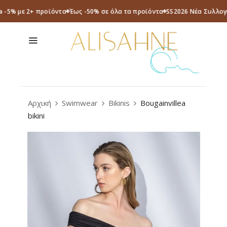
a -5% με 2+ προϊόντα
Έως -50% σε όλα τα προϊόντα
SS2026 Νέα Συλλογ
Αρχική
Swimwear
Bikinis
Bougainvillea
bikini