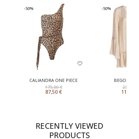
-50%
-50%
CALIANDRA ONE PIECE
BEGONIA D
175,00
€
235,00
87,50
€
117,50
RECENTLY VIEWED
PRODUCTS