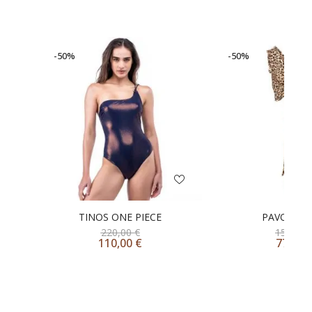
-50%
-50%
TINOS ONE PIECE
PAVONIA 
220,00
€
155,00
110,00
€
77,50