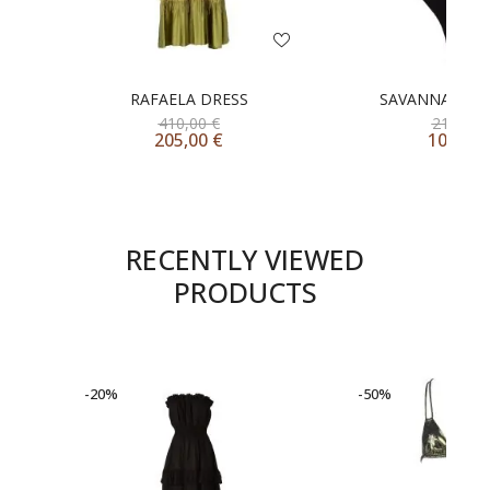
RAFAELA DRESS
SAVANNAH ONE
410,00
€
210,00
205,00
€
105,00
RECENTLY VIEWED
PRODUCTS
-20%
-50%