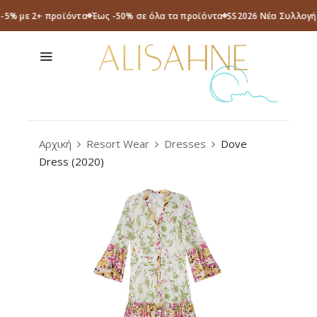
 -5% με 2+ προϊόντα
Έως -50% σε όλα τα προϊόντα
SS2026 Νέα Συλλογή
Αρχική
Resort Wear
Dresses
Dove
Dress (2020)