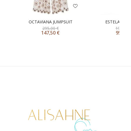
OCTAVIANA JUMPSUIT
ESTELA ONE 
295,00
€
190,00
147,50
€
95,00