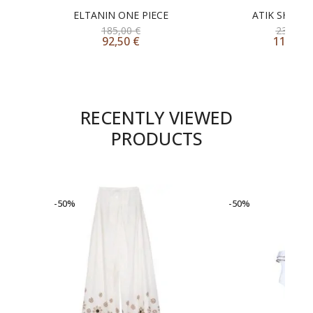
ELTANIN ONE PIECE
ATIK SHIRT 
185,00
€
235,00
92,50
€
117,50
RECENTLY VIEWED
PRODUCTS
-50%
-50%