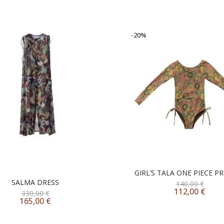
-20%
GIRL’S TALA ONE PIECE P
SALMA DRESS
140,00
€
112,00
€
330,00
€
165,00
€