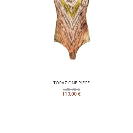
TOPAZ ONE PIECE
220,00
€
110,00
€