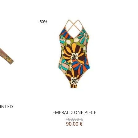
-50%
-5
RINTED
EMERALD ONE PIECE
180,00
€
90,00
€