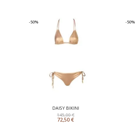
-50%
-50%
DAISY BIKINI
145,00
€
72,50
€