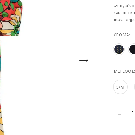
Φτιαγμένο
ενώ αποκα
πίσω, δημ
ΧΡΏΜΑ
ΜΈΓΕΘΟΣ
S/M