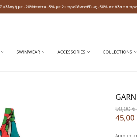
 Συλλογή με -20%
extra -5% με 2+ προϊόντα
Έως -50% σε όλα τα πρ
SWIMWEAR
ACCESSORIES
COLLECTIONS
GARN
90,00
€
45,00
Αυτό το τυ