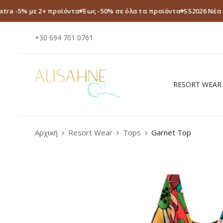
xtra -5% με 2+ προϊόντα
Έως -50% σε όλα τα προϊόντα
SS2026 Νέα
+30 694 701 0761
RESORT WEAR
Αρχική
Resort Wear
Tops
Garnet Top