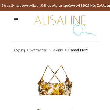
 -5% με 2+ προϊόντα
Έως -50% σε όλα τα προϊόντα
SS2026 Νέα Συλλογή
Αρχική
Swimwear
Bikinis
Hamal Bikini