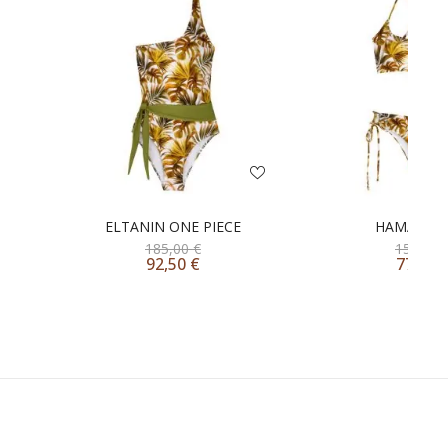
ELTANIN ONE PIECE
HAMAL BIK
185,00
€
155,00
92,50
€
77,50