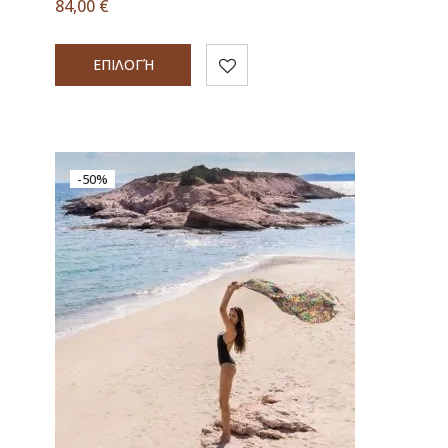
84,00
€
ΕΠΙΛΟΓΉ
-50%