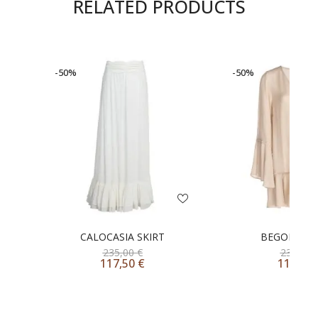
RELATED PRODUCTS
-50%
-50%
CALOCASIA SKIRT
BEGONIA D
235,00
€
235,00
117,50
€
117,50