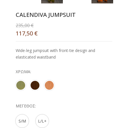
CALENDIVA JUMPSUIT
235,00
€
117,50
€
Wide-leg jumpsuit with front-tie design and
elasticated waistband
ΧΡΏΜΑ
ΜΈΓΕΘΟΣ
S/M
L/L+