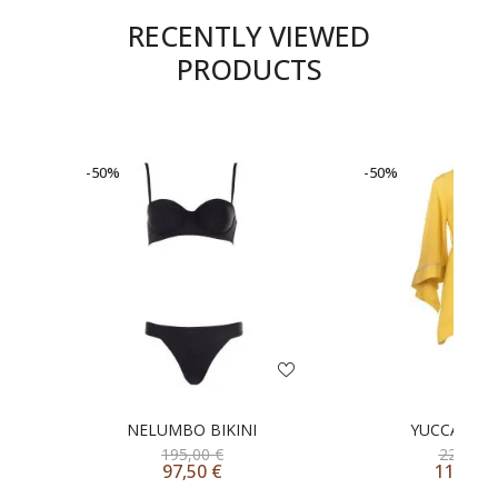
RECENTLY VIEWED
PRODUCTS
-50%
-50%
NELUMBO BIKINI
YUCCA KI
195,00
€
220,00
97,50
€
110,00