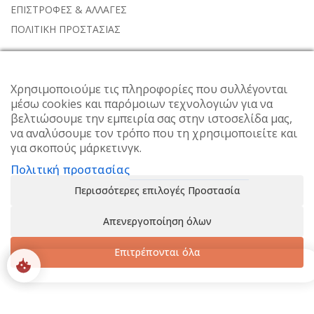
ΕΠΙΣΤΡΟΦΕΣ & ΑΛΛΑΓΕΣ
ΠΟΛΙΤΙΚΗ ΠΡΟΣΤΑΣΙΑΣ
NEWSLETTER
Χρησιμοποιούμε τις πληροφορίες που συλλέγονται
μέσω cookies και παρόμοιων τεχνολογιών για να
Subscribe to the weekly newsletter for all the latest updates
βελτιώσουμε την εμπειρία σας στην ιστοσελίδα μας,
να αναλύσουμε τον τρόπο που τη χρησιμοποιείτε και
για σκοπούς μάρκετινγκ.
Πολιτική προστασίας
Περισσότερες επιλογές Προστασία
Απενεργοποίηση όλων
Επιτρέπονται όλα
0
SHOP
ACCOUNT
SEARCH
WISHLIST
© 2024 Alisahne