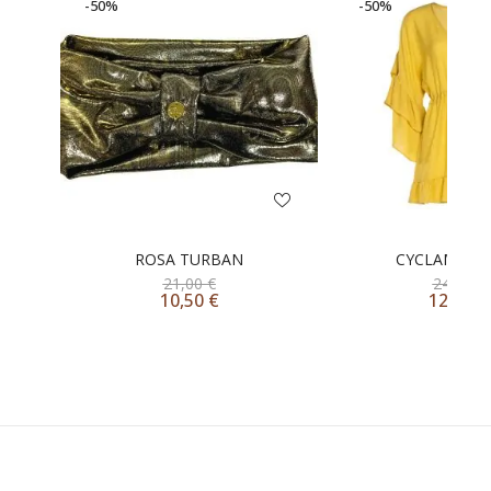
-50%
-50%
ROSA TURBAN
CYCLAMEN 
21,00
€
240,00
10,50
€
120,00