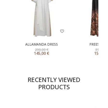
ALLAMANDA DRESS
FREESIA P
290,00
€
310,00
145,00
€
155,00
RECENTLY VIEWED
PRODUCTS