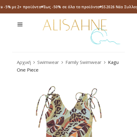
ra -5% με 2+ προϊόντα
Έως -50% σε όλα τα προϊόντα
SS2026 Νέα Συλλογ
Αρχική
Swimwear
Family Swimwear
Kagu
One Piece