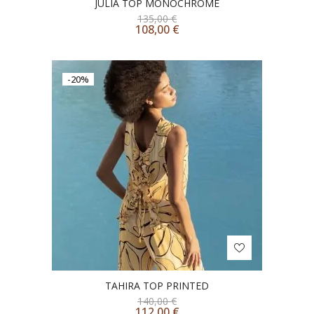
JULIA TOP MONOCHROME
135,00
€
108,00
€
-20%
TAHIRA TOP PRINTED
140,00
€
112,00
€