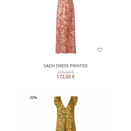
SADH DRESS PRINTED
215,00
€
172,00
€
-20%